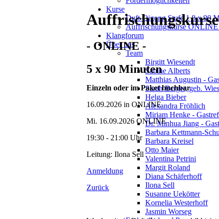
Fördermöglichkeiten
Kurse
Auffrischungskurse
Duft-Qigong Stufe 1 8 x 90 
Auffrischungskurse ONLINE 
Klangforum
- ONLINE -
Über uns
Team
Birgitt Wiesendt
5 x 90 Minuten
Sabine Alberts
Matthias Augustin - Gas
Einzeln oder im Paket buchbar
Sarah Berger, geb. Wie
Helga Bieber
16.09.2026
in ONLINE
Alexandra Fröhlich
Miriam Henke - Gastref
Mi. 16.09.2026 ONLINE
Dr. Minhua Jiang - Gast
Barbara Kettmann-Schu
19:30 - 21:00 Uhr
Barbara Kreisel
Otto Maier
Leitung: Ilona Sell
Valentina Petrini
Margit Roland
Anmeldung
Diana Schäferhoff
Ilona Sell
Zurück
Susanne Uekötter
Kornelia Westerhoff
Jasmin Worseg