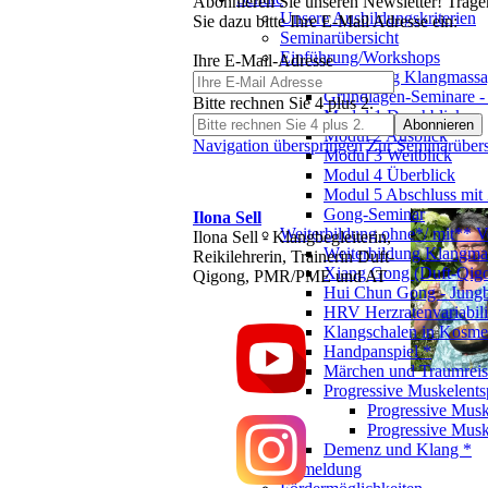
Abonnieren Sie unseren Newsletter! Trage
Unsere Ausbildungskriterien
Sie dazu bitte Ihre E-Mail Adresse ein:
Seminarübersicht
Einführung/Workshops
Ihre E-Mail-Adresse
Grundausbildung Klangmass
Grundlagen-Seminare -
Bitte rechnen Sie 4 plus 2.
Modul 1 Durchblick
Modul 2 Ausblick
Navigation überspringen
Zur Seminarübers
Modul 3 Weitblick
Modul 4 Überblick
Modul 5 Abschluss mit Z
Gong-Seminar
Ilona Sell
Weiterbildung ohne*/ mit** V
Ilona Sell - Klangbegleiterin,
Weiterbildung Klangma
Reikilehrerin, Trainerin Duft-
Xiang Gong (Duft-Qig
Qigong, PMR/PME und AT
Hui Chun Gong - Jung
HRV Herzratenvariabili
Klangschalen in Kosmet
Handpanspiel *
Märchen und Traumreis
Progressive Muskelent
Progressive Musk
Progressive Musk
Demenz und Klang *
Anmeldung