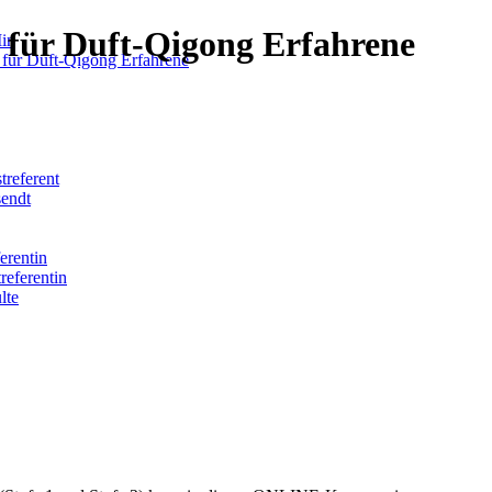
 für Duft-Qigong Erfahrene
Min
für Duft-Qigong Erfahrene
treferent
sendt
erentin
referentin
lte