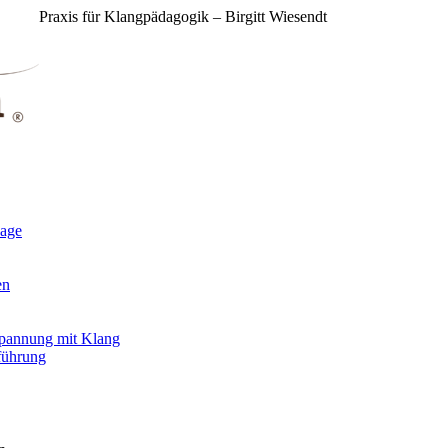
Praxis für Klangpädagogik – Birgitt Wiesendt
sage
en
spannung mit Klang
führung