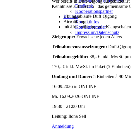
Fachartikel und Pressetexte
Wer bereits in Duft-Qigong ausgebildet is
Feedback
Kenntnisse auffrischen - das gemeinsame 
Kooperationspartner
Übungsabläufe Duft-Qigong
Kontakt
Atemübungen
Kontaktinfos
mit Unterstützung von Klangschalen
Kontaktformular
Impressum/Datenschutz
Zielgruppe:
Erwachsene jeden Alters
Teilnahmevoraussetzungen:
Duft-Qigong
Teilnahmegebühr:
38,- € inkl. MwSt. pro
170,- € inkl. MwSt. im Paket (5 Einheiten)
Umfang und Dauer:
5 Einheiten à 90 Min
16.09.2026
in ONLINE
Mi. 16.09.2026 ONLINE
19:30 - 21:00 Uhr
Leitung: Ilona Sell
Anmeldung