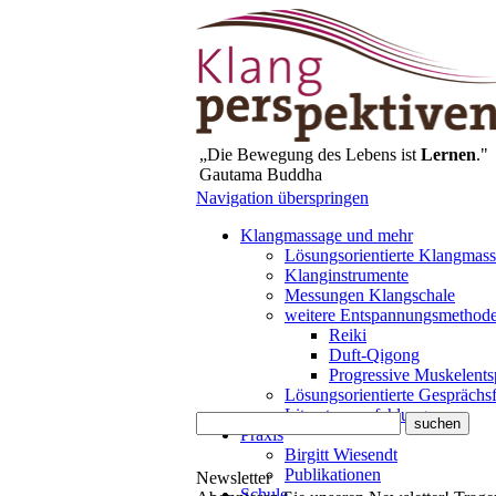
„Die Bewegung des Lebens ist
Lernen
."
Gautama Buddha
Navigation überspringen
Klangmassage und mehr
Lösungsorientierte Klangmas
Klanginstrumente
Messungen Klangschale
weitere Entspannungsmethod
Reiki
Duft-Qigong
Progressive Muskelent
Lösungsorientierte Gesprächs
Literaturempfehlungen
Praxis
Birgitt Wiesendt
Publikationen
Newsletter
Schule