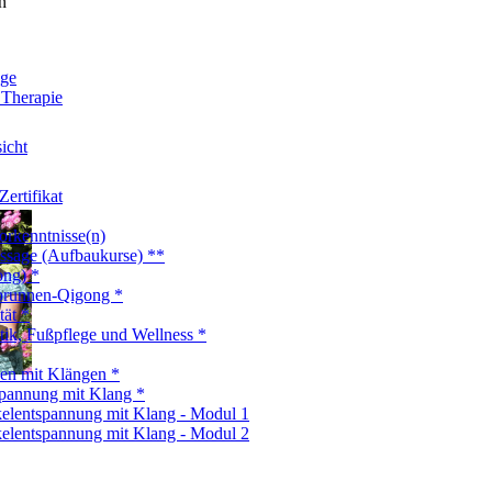
n
age
 Therapie
icht
ertifikat
orkenntnisse(n)
ssage (Aufbaukurse) **
ong) *
brunnen-Qigong *
tät *
ik, Fußpflege und Wellness *
en mit Klängen *
spannung mit Klang *
elentspannung mit Klang - Modul 1
elentspannung mit Klang - Modul 2