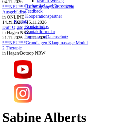
Jasmin Worseg
04.11.2026
Fachartikel und Pressetexte
***NEU*** Duft-Qigong Kurs einzeln
Feedback
Ausgebildete
Kooperationspartner
in ONLINE
Kontakt
14.11.2026 - 15.11.2026
Kontaktinfos
Duft-Qigong Abschluss
Kontaktformular
in Hagen NRW
Impressum/Datenschutz
21.11.2026 - 22.11.2026
***NEU***Grundlagen Klangmassage Modul
2 Therapie
in Hagen/Bottrop NRW
Sabine Alberts