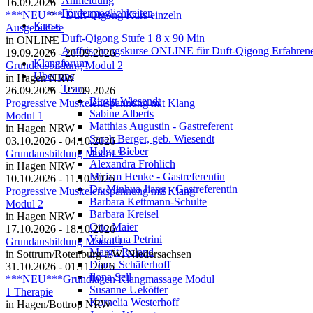
Anmeldung
16.09.2026
Fördermöglichkeiten
***NEU*** Duft-Qigong Kurs einzeln
Kurse
Ausgebildete
Duft-Qigong Stufe 1 8 x 90 Min
in ONLINE
Auffrischungskurse ONLINE für Duft-Qigong Erfahren
19.09.2026 - 20.09.2026
Klangforum
Grundausbildung Modul 2
Über uns
in Hagen NRW
Team
26.09.2026 - 27.09.2026
Birgitt Wiesendt
Progressive Muskelentspannung mit Klang
Sabine Alberts
Modul 1
Matthias Augustin - Gastreferent
in Hagen NRW
Sarah Berger, geb. Wiesendt
03.10.2026 - 04.10.2026
Helga Bieber
Grundausbildung Modul 5
Alexandra Fröhlich
in Hagen NRW
Miriam Henke - Gastreferentin
10.10.2026 - 11.10.2026
Dr. Minhua Jiang - Gastreferentin
Progressive Muskelentspannung mit Klang
Barbara Kettmann-Schulte
Modul 2
Barbara Kreisel
in Hagen NRW
Otto Maier
17.10.2026 - 18.10.2026
Valentina Petrini
Grundausbildung Modul 1
Margit Roland
in Sottrum/Rotenburg a.W. Niedersachsen
Diana Schäferhoff
31.10.2026 - 01.11.2026
Ilona Sell
***NEU***Grundlagen Klangmassage Modul
Susanne Uekötter
1 Therapie
Kornelia Westerhoff
in Hagen/Bottrop NRW