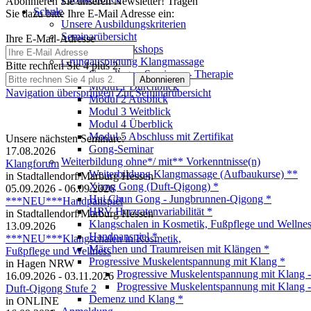
Abonnieren Sie unseren Newsletter! Tragen
Schule
Sie dazu bitte Ihre E-Mail Adresse ein:
Unsere Ausbildungskriterien
Seminarübersicht
Ihre E-Mail-Adresse
Einführung/Workshops
Grundausbildung Klangmassage
Bitte rechnen Sie 4 plus 2.
Grundlagen-Seminare - Therapie
Modul 1 Durchblick
Navigation überspringen
Zur Seminarübersicht
Modul 2 Ausblick
Modul 3 Weitblick
Modul 4 Überblick
Modul 5 Abschluss mit Zertifikat
Unsere nächsten Seminare:
Gong-Seminar
17.08.2026
Weiterbildung ohne*/ mit** Vorkenntnisse(n)
Klangforum
Weiterbildung Klangmassage (Aufbaukurse) **
in Stadtallendorf/Marburg Hessen
Xiang Gong (Duft-Qigong) *
05.09.2026 - 06.09.2026
Hui Chun Gong - Jungbrunnen-Qigong *
***NEU***Handpanspiel
HRV Herzratenvariabilität *
in Stadtallendorf/Marburg Hessen
Klangschalen in Kosmetik, Fußpflege und Wellnes
13.09.2026
Handpanspiel *
***NEU***Klangschalen in Kosmetik,
Märchen und Traumreisen mit Klängen *
Fußpflege und Wellness
Progressive Muskelentspannung mit Klang *
in Hagen NRW
Progressive Muskelentspannung mit Klang 
16.09.2026 - 03.11.2026
Progressive Muskelentspannung mit Klang 
Duft-Qigong Stufe 2
Demenz und Klang *
in ONLINE