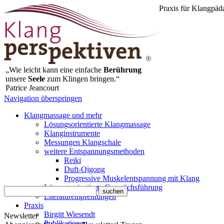
Praxis für Klangpäd
„Wie leicht kann eine einfache
Berührung
unsere
Seele
zum Klingen bringen.“
Patrice Jeancourt
Navigation überspringen
Klangmassage und mehr
Lösungsorientierte Klangmassage
Klanginstrumente
Messungen Klangschale
weitere Entspannungsmethoden
Reiki
Duft-Qigong
Progressive Muskelentspannung mit Klang
Lösungsorientierte Gesprächsführung
Literaturempfehlungen
Praxis
Birgitt Wiesendt
Newsletter
Publikationen