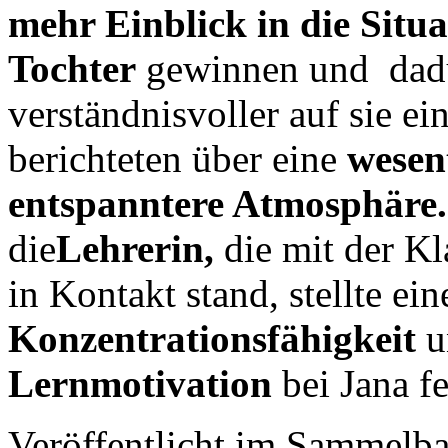
mehr Einblick in die Situa
Tochter
gewinnen und dad
verständnisvoller auf sie e
berichteten über eine
wesen
entspanntere Atmosphäre.
die
Lehrerin,
die mit der K
in Kontakt stand, stellte ei
Ko
nzentr
ationsfähigkeit
u
Lernmotivation
bei Jana fe
Veröffentlicht im Sammelb