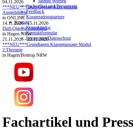
Jasmin Worseg
04.11.2026
Fachartikel und Pressetexte
***NEU*** Duft-Qigong Kurs einzeln
Feedback
Ausgebildete
Kooperationspartner
in ONLINE
Kontakt
14.11.2026 - 15.11.2026
Kontaktinfos
Duft-Qigong Abschluss
Kontaktformular
in Hagen NRW
Impressum/Datenschutz
21.11.2026 - 22.11.2026
***NEU***Grundlagen Klangmassage Modul
2 Therapie
in Hagen/Bottrop NRW
Fachartikel und Press