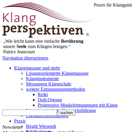
Praxis für Klangpäd
„Wie leicht kann eine einfache
Berührung
unsere
Seele
zum Klingen bringen.“
Patrice Jeancourt
Navigation überspringen
Klangmassage und mehr
Lösungsorientierte Klangmassage
Klanginstrumente
Messungen Klangschale
weitere Entspannungsmethoden
Reiki
Duft-Qigong
Progressive Muskelentspannung mit Klang
Lösungsorientierte Gesprächsführung
Literaturempfehlungen
Praxis
Birgitt Wiesendt
Newsletter
Publikationen