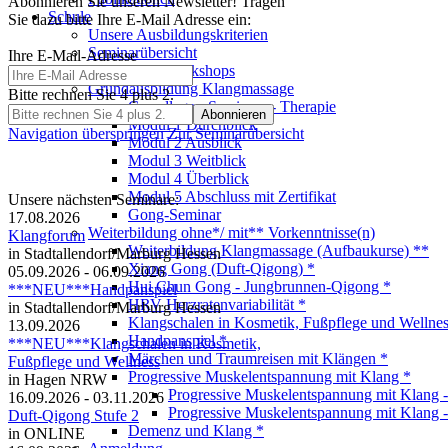
Abonnieren Sie unseren Newsletter! Tragen
Schule
Sie dazu bitte Ihre E-Mail Adresse ein:
Unsere Ausbildungskriterien
Seminarübersicht
Ihre E-Mail-Adresse
Einführung/Workshops
Grundausbildung Klangmassage
Bitte rechnen Sie 4 plus 2.
Grundlagen-Seminare - Therapie
Modul 1 Durchblick
Navigation überspringen
Zur Seminarübersicht
Modul 2 Ausblick
Modul 3 Weitblick
Modul 4 Überblick
Modul 5 Abschluss mit Zertifikat
Unsere nächsten Seminare:
Gong-Seminar
17.08.2026
Weiterbildung ohne*/ mit** Vorkenntnisse(n)
Klangforum
Weiterbildung Klangmassage (Aufbaukurse) **
in Stadtallendorf/Marburg Hessen
Xiang Gong (Duft-Qigong) *
05.09.2026 - 06.09.2026
Hui Chun Gong - Jungbrunnen-Qigong *
***NEU***Handpanspiel
HRV Herzratenvariabilität *
in Stadtallendorf/Marburg Hessen
Klangschalen in Kosmetik, Fußpflege und Wellnes
13.09.2026
Handpanspiel *
***NEU***Klangschalen in Kosmetik,
Märchen und Traumreisen mit Klängen *
Fußpflege und Wellness
Progressive Muskelentspannung mit Klang *
in Hagen NRW
Progressive Muskelentspannung mit Klang 
16.09.2026 - 03.11.2026
Progressive Muskelentspannung mit Klang 
Duft-Qigong Stufe 2
Demenz und Klang *
in ONLINE