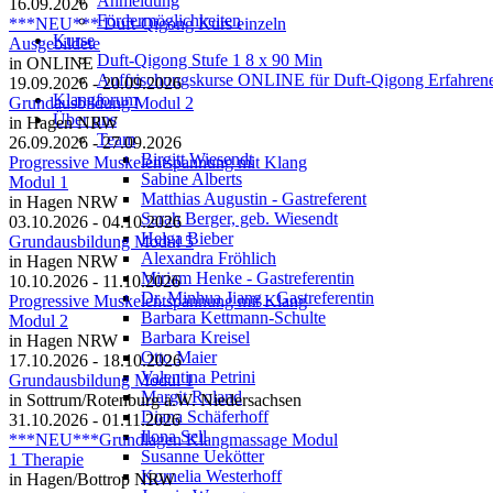
Anmeldung
16.09.2026
Fördermöglichkeiten
***NEU*** Duft-Qigong Kurs einzeln
Kurse
Ausgebildete
Duft-Qigong Stufe 1 8 x 90 Min
in ONLINE
Auffrischungskurse ONLINE für Duft-Qigong Erfahren
19.09.2026 - 20.09.2026
Klangforum
Grundausbildung Modul 2
Über uns
in Hagen NRW
Team
26.09.2026 - 27.09.2026
Birgitt Wiesendt
Progressive Muskelentspannung mit Klang
Sabine Alberts
Modul 1
Matthias Augustin - Gastreferent
in Hagen NRW
Sarah Berger, geb. Wiesendt
03.10.2026 - 04.10.2026
Helga Bieber
Grundausbildung Modul 5
Alexandra Fröhlich
in Hagen NRW
Miriam Henke - Gastreferentin
10.10.2026 - 11.10.2026
Dr. Minhua Jiang - Gastreferentin
Progressive Muskelentspannung mit Klang
Barbara Kettmann-Schulte
Modul 2
Barbara Kreisel
in Hagen NRW
Otto Maier
17.10.2026 - 18.10.2026
Valentina Petrini
Grundausbildung Modul 1
Margit Roland
in Sottrum/Rotenburg a.W. Niedersachsen
Diana Schäferhoff
31.10.2026 - 01.11.2026
Ilona Sell
***NEU***Grundlagen Klangmassage Modul
Susanne Uekötter
1 Therapie
Kornelia Westerhoff
in Hagen/Bottrop NRW