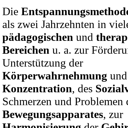
Die
Entspannungsmethod
als zwei Jahrzehnten in viel
pädagogischen
und
therap
Bereichen
u. a. zur Förder
Unterstützung der
Körperwahrnehmung
und
Konzentration
, des
Sozial
Schmerzen und Problemen 
Bewegungsapparates
, zur
Harmonisierung
der
Gehir