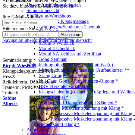
Abonnieren Sie unseren Newsletter! Tragen
Unsere Ausbildungskriterien
Sie dazu bitte Ihre E-Mail Adresse ein:
Seminarübersicht
Einführung/Workshops
Ihre E-Mail-Adresse
Grundausbildung Klangmassage
Grundlagen-Seminare - Therapie
Bitte rechnen Sie 4 plus 2.
Modul 1 Durchblick
Modul 2 Ausblick
Navigation überspringen
Zur Seminarübersicht
Modul 3 Weitblick
Modul 4 Überblick
Modul 5 Abschluss mit Zertifikat
Gong-Seminar
Seminarleitung:
Weiterbildung ohne*/ mit** Vorkenntnisse(n)
Birgitt Wiesendt
Weiterbildung Klangmassage (Aufbaukurse) **
Klangpädagogin nach Peter
Xiang Gong (Duft-Qigong) *
Hess®
Hui Chun Gong - Jungbrunnen-Qigong *
Reikilehrerin, Duft-Qigong-
HRV Herzratenvariabilität *
Trainerin, PMR/PME-
Klangschalen in Kosmetik, Fußpflege und Wellnes
Trainerin
Handpanspiel *
Sabine
Märchen und Traumreisen mit Klängen *
Alberts
Progressive Muskelentspannung mit Klang *
Progressive Muskelentspannung mit Klang 
Progressive Muskelentspannung mit Klang 
Demenz und Klang *
Anmeldung