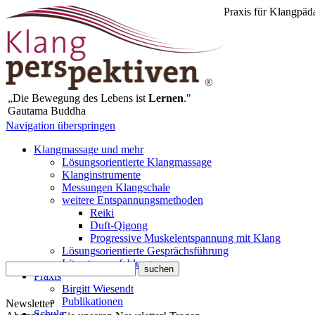
Praxis für Klangpäd
„Die Bewegung des Lebens ist
Lernen
."
Gautama Buddha
Navigation überspringen
Klangmassage und mehr
Lösungsorientierte Klangmassage
Klanginstrumente
Messungen Klangschale
weitere Entspannungsmethoden
Reiki
Duft-Qigong
Progressive Muskelentspannung mit Klang
Lösungsorientierte Gesprächsführung
Literaturempfehlungen
Praxis
Birgitt Wiesendt
Publikationen
Newsletter
Schule