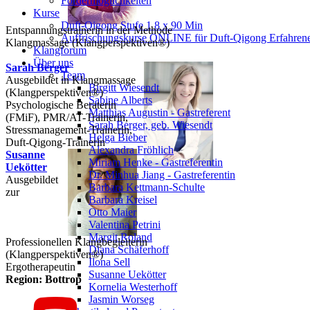
Fördermöglichkeiten
Kurse
Duft-Qigong Stufe 1 8 x 90 Min
Entspannungstrainerin in der Methode
Auffrischungskurse ONLINE für Duft-Qigong Erfahren
Klangmassage (Klangperspektiven®)
Klangforum
Über uns
Sarah Berger
Team
Ausgebildet in Klangmassage
Birgitt Wiesendt
(Klangperspektiven®)
Sabine Alberts
Psychologische Beraterin
Matthias Augustin - Gastreferent
(FMiF), PMR/AT-Trainerin,
Sarah Berger, geb. Wiesendt
Stressmanagement-Trainerin,
Helga Bieber
Duft-Qigong-Trainerin
Alexandra Fröhlich
Susanne
Miriam Henke - Gastreferentin
Uekötter
Dr. Minhua Jiang - Gastreferentin
Ausgebildet
Barbara Kettmann-Schulte
zur
Barbara Kreisel
Otto Maier
Valentina Petrini
Margit Roland
Professionellen Klangbegleiterin
Diana Schäferhoff
(Klangperspektiven®)
Ilona Sell
Ergotherapeutin
Susanne Uekötter
Region: Bottrop
Kornelia Westerhoff
Jasmin Worseg